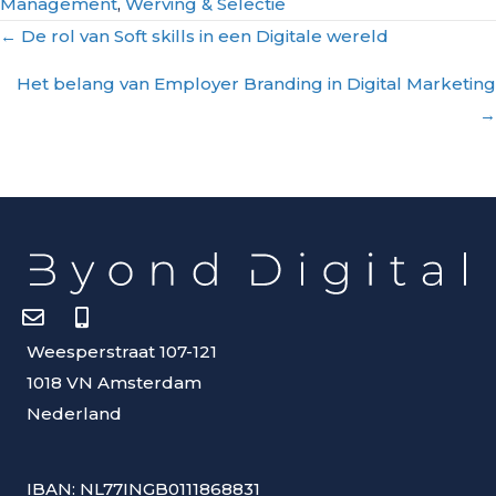
Management
,
Werving & Selectie
Posts
← De rol van Soft skills in een Digitale wereld
navigation
Het belang van Employer Branding in Digital Marketing
→
Weesperstraat 107-121
1018 VN Amsterdam
Nederland
IBAN: NL77INGB0111868831