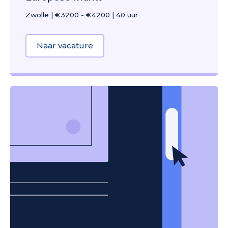
Zwolle
|
€3200 - €4200
|
40 uur
Naar vacature
about Online Marketeer | Snelgr