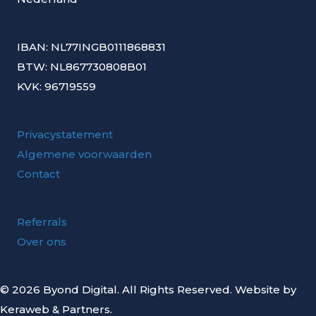
Marketing Analist | Waar data
strategie ontmoet
Oegstgeest
|
€4500 – €6000
|
40 uur