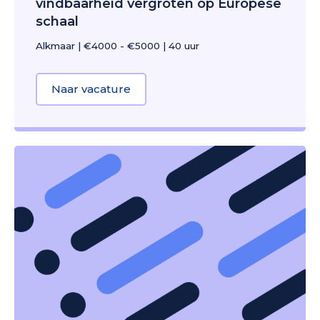
vindbaarheid vergroten op Europese
schaal
Alkmaar
|
€4000 - €5000
|
40 uur
Naar vacature
about SEA Specialist | De online