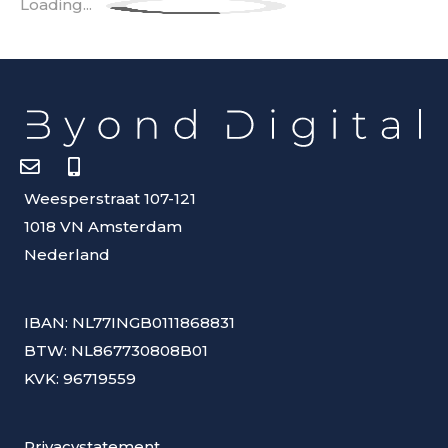
Loading...
Weesperstraat 107-121
1018 VN Amsterdam
Nederland
IBAN: NL77INGB0111868831
BTW: NL867730808B01
KVK: 96719559
Privacystatement