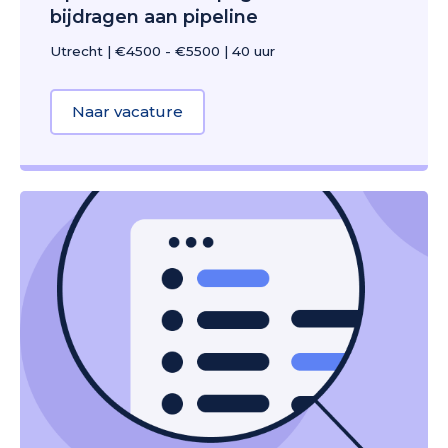
bijdragen aan pipeline
Utrecht
|
€4500 - €5500
|
40 uur
Naar vacature
about B2B Paid Media Specialist |