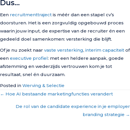
Dus…
Een
recruitmenttraject
is méér dan een stapel cv’s
doorsturen. Het is een zorgvuldig opgebouwd proces
waarin jouw input, de expertise van de recruiter én een
gedeeld doel samenkomen: versterking die blijft.
Of je nu zoekt naar
vaste versterking
,
interim capaciteit
of
een
executive profiel
: met een heldere aanpak, goede
afstemming en wederzijds vertrouwen kom je tot
resultaat, snel én duurzaam.
Posted in
Werving & Selectie
Posts
← Hoe AI bestaande marketingfuncties verandert
navigation
De rol van de candidate experience in je employer
branding strategie →